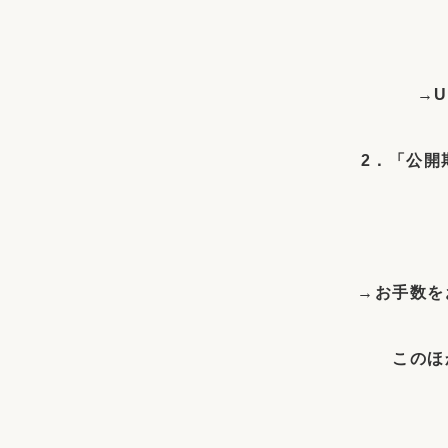
→U
2．「公開
→お手数をお
このほ