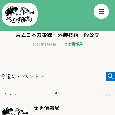
古式日本刀鍛錬・外装技術一般公開
せき情報局
2025年4月7日
イ
今後のイベント
検
索
ベ
Select
ン
date.
今日
Next
イベント
Previous
イベ
ト
せき情報局
を