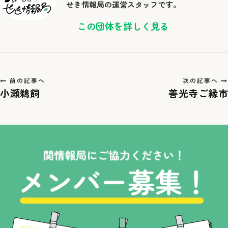
せき情報局の運営スタッフです。
検
この団体を詳しく見る
索
し
て
ナ
前の記事へ
次の記事へ
小瀬鵜飼
善光寺ご縁市
ビ
ゲ
ー
シ
ョ
ン
を
表