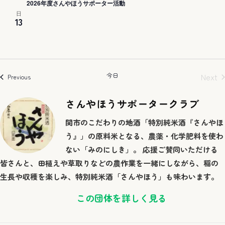
2026年度さんやほうサポーター活動
日
13
今日
Next
イベント
Previous
イベ
さんやほうサポータークラブ
関市のこだわりの地酒「特別純米酒『さんやほ
う』」の原料米となる、農薬・化学肥料を使わ
ない「みのにしき」。 応援ご賛同いただける
皆さんと、田植えや草取りなどの農作業を一緒にしながら、稲の
生長や収穫を楽しみ、特別純米酒「さんやほう」も味わいます。
この団体を詳しく見る