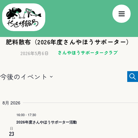
肥料散布（2026年度さんやほうサポーター）
さんやほうサポータークラブ
2026年5月6日
イ
今後のイベント
検
索
ベ
Select
ン
date.
8月 2026
ト
16:00
-
17:30
を
2026年度さんやほうサポーター活動
検
日
23