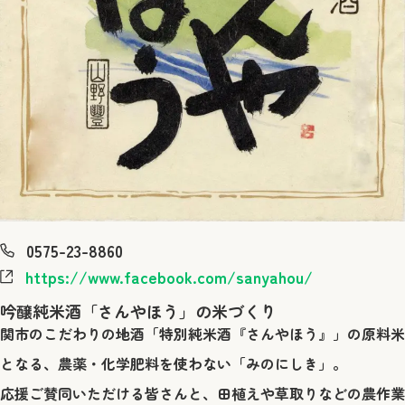
Phone
0575-23-8860
Website
https://www.facebook.com/sanyahou/
吟醸純米酒「さんやほう」の米づくり
関市のこだわりの地酒「特別純米酒『さんやほう』」の原料米
となる、農薬・化学肥料を使わない「みのにしき」。
応援ご賛同いただける皆さんと、田植えや草取りなどの農作業